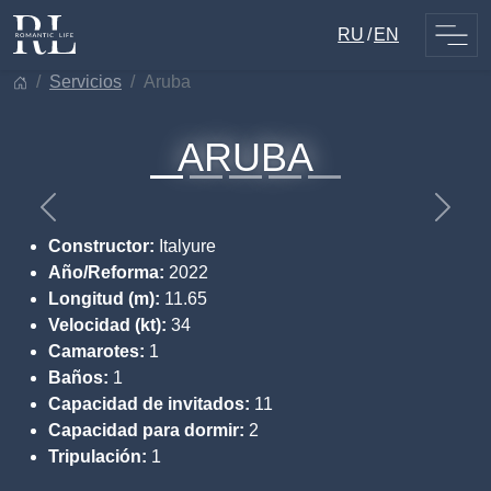
Skip
RU
EN
to
content
servicios
aruba
ARUBA
Previous
Sigui
Constructor:
Italyure
Año/Reforma:
2022
Longitud (m):
11.65
Velocidad (kt):
34
Camarotes:
1
Baños:
1
Capacidad de invitados:
11
Capacidad para dormir:
2
Tripulación:
1