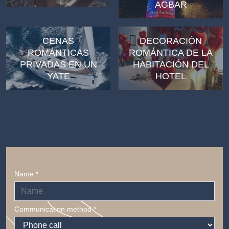
AGBAR
CENAS
DECORACIÓN
ROMÁNTICAS
ROMÁNTICA DE LA
PRIVADAS EN UN
HABITACIÓN DEL
YATE
HOTEL
Name *
Communication method *