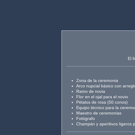
El 
Zona de la ceremonia
Arco nupcial básico con arreglo
Ramo de novia
Flor en el ojal para el novio
Pétalos de rosa (50 conos)
Equipo técnico para la ceremo
Maestro de ceremonias
Fotógrafo
Champán y aperitivos ligeros p