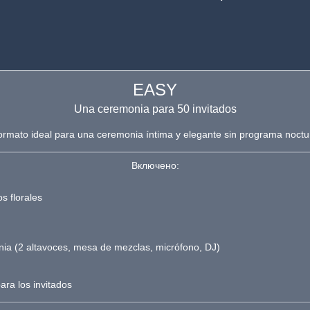
EASY
Una ceremonia para 50 invitados
formato ideal para una ceremonia íntima y elegante sin programa noctu
Включено:
s florales
nia (2 altavoces, mesa de mezclas, micrófono, DJ)
ara los invitados