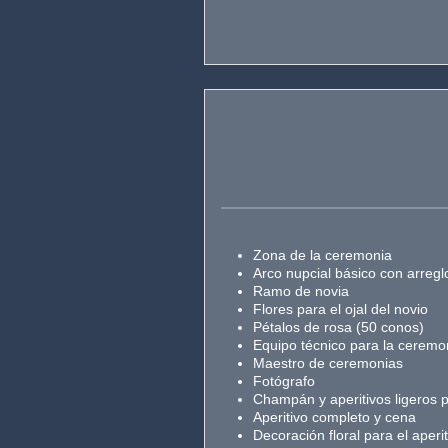
Zona de la ceremonia
Arco nupcial básico con arreglo
Ramo de novia
Flores para el ojal del novio
Pétalos de rosa (50 conos)
Equipo técnico para la ceremo
Maestro de ceremonias
Fotógrafo
Champán y aperitivos ligeros p
Aperitivo completo y cena
Decoración floral para el aperit