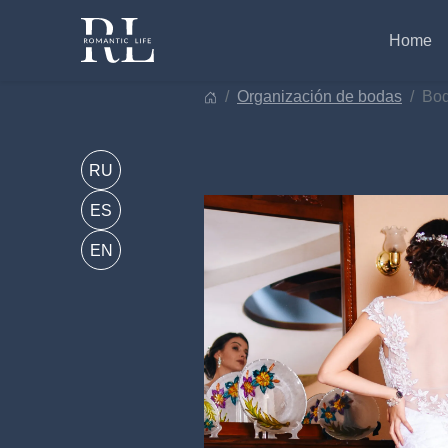
Skip
to
Home
content
organización de bodas
bo
RU
ES
EN