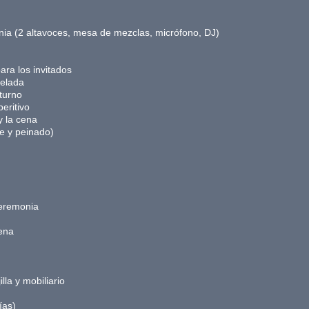
nia (2 altavoces, mesa de mezclas, micrófono, DJ)
ara los invitados
velada
turno
eritivo
y la cena
je y peinado)
ceremonia
cena
lla y mobiliario
ías)