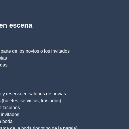
 en escena
parte de los novios o los invitados
stas
odas
a y reserva en salones de novias
(hoteles, servicios, traslados)
bitaciones
 invitados
a boda
rca de la boda (logotipo de la pareja)