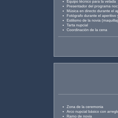
Equipo técnico para la velada
Presentador del programa noc
Música en directo durante el ap
Fotógrafo durante el aperitivo 
Estilismo de la novia (maquilla
Tarta nupcial
Coordinación de la cena
Zona de la ceremonia
Arco nupcial básico con arreglo
Ramo de novia