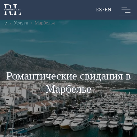
Skip
ES
EN
to
content
услуги
марбелья
Романтические свидания в
Марбелье