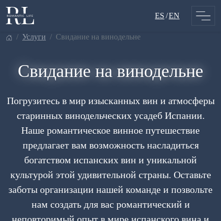
Skip
ES
EN
to
content
услуги
свидание на винодельне
Свидание на винодельне
Погрузитесь в мир изысканных вин и атмосферы
старинных винодельческих усадеб Испании.
Наше романтическое винное путешествие
предлагает вам возможность насладиться
богатством испанских вин и уникальной
культурой этой удивительной страны. Оставьте
заботы организации нашей команде и позвольте
нам создать для вас романтический и
неповторимый опыт в мире испанского вина и