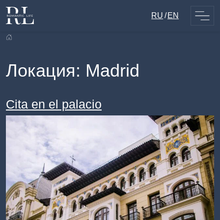
Skip
RU
EN
to
content
Локация:
Madrid
Cita en el palacio