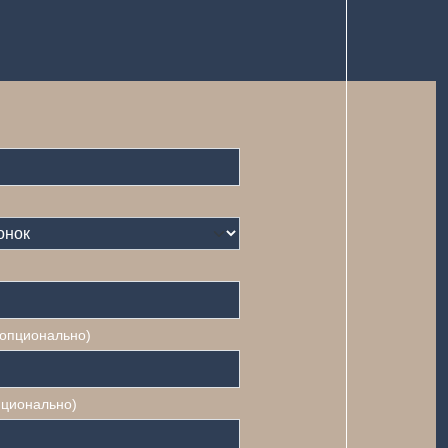
(опционально)
пционально)