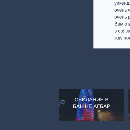
уикенд
очень 
очень 
Вам от
в связ
жду но
СВИДАНИЕ В
БАШНЕ АГБАР