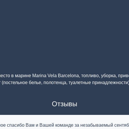
есто в марине Marina Vela Barcelona, топливо, уборка, при
 (постельное белье, полотенца, туалетные принадлежности
Отзывы
ое спасибо Вам и Вашей команде за незабываемый сентяб