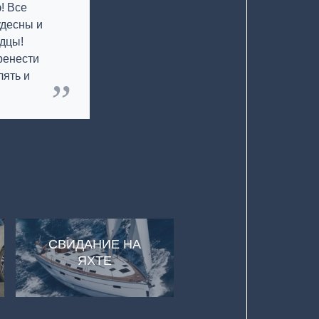
! Все
удесны и
дцы!
ренести
лять и
СВИДАНИЕ НА
ЯХТЕ