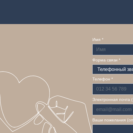
Имя *
Форма связи *
Телефон *
Электронная почта 
Ваши пожелания (о