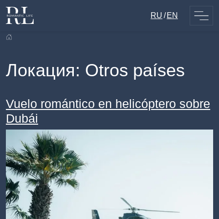
Skip
RU
EN
to
content
Локация:
Otros países
Vuelo romántico en helicóptero sobre
Dubái