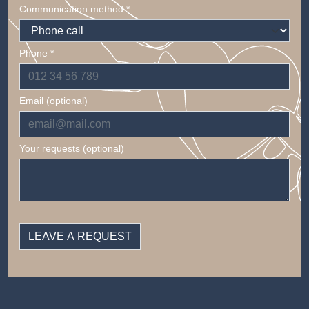
Communication method *
Phone *
Email (optional)
Your requests (optional)